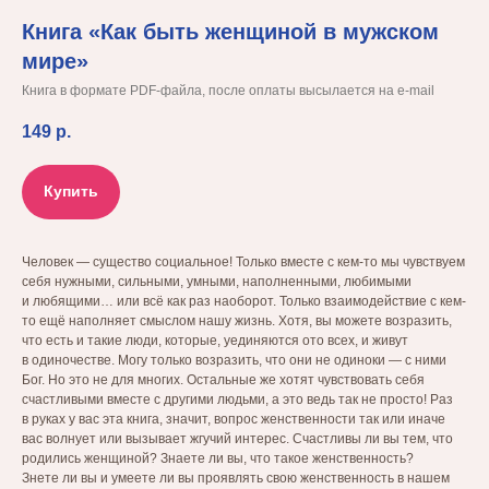
Книга «Как быть женщиной в мужском
мире»
Книга в формате PDF-файла, после оплаты высылается на e-mail
149
р.
Купить
Человек — существо социальное! Только вместе с кем-то мы чувствуем
себя нужными, сильными, умными, наполненными, любимыми
и любящими… или всё как раз наоборот. Только взаимодействие с кем-
то ещё наполняет смыслом нашу жизнь. Хотя, вы можете возразить,
что есть и такие люди, которые, уединяются ото всех, и живут
в одиночестве. Могу только возразить, что они не одиноки — с ними
Бог. Но это не для многих. Остальные же хотят чувствовать себя
счастливыми вместе с другими людьми, а это ведь так не просто! Раз
в руках у вас эта книга, значит, вопрос женственности так или иначе
вас волнует или вызывает жгучий интерес. Счастливы ли вы тем, что
родились женщиной? Знаете ли вы, что такое женственность?
Знете ли вы и умеете ли вы проявлять свою женственность в нашем